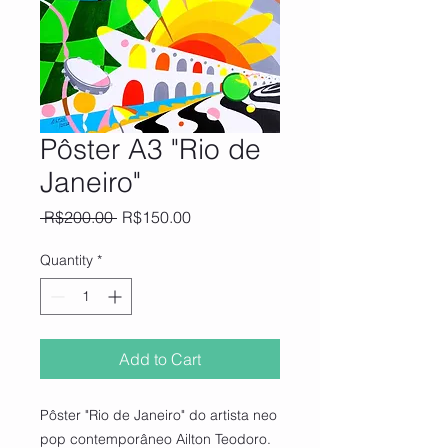
Pôster A3 "Rio de
Janeiro"
Regular
Sale
 R$200.00 
R$150.00
Price
Price
Quantity
*
Add to Cart
Pôster "Rio de Janeiro" do artista neo
pop contemporâneo Ailton Teodoro.