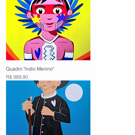
Quadro "índio Menino"
Preço
R$ 989,90