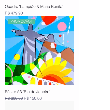
Quadro "Lampião & Maria Bonita"
Preço
R$ 479,90
PROMOÇÃO!
Pôster A3 "Rio de Janeiro"
Preço normal
Preço promocional
R$ 200,00
R$ 150,00