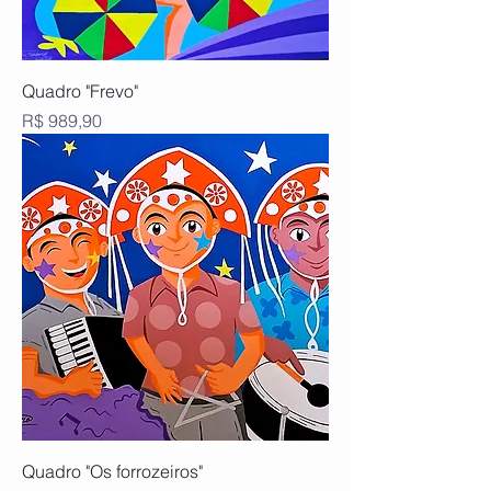
Quadro "Frevo"
Preço
R$ 989,90
Quadro "Os forrozeiros"