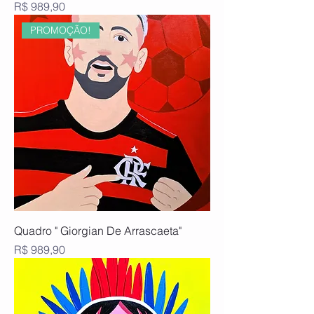
Preço
R$ 989,90
PROMOÇÃO!
Quadro " Giorgian De Arrascaeta"
Preço
R$ 989,90