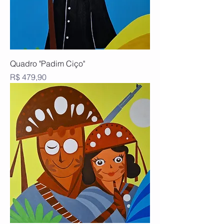
Quadro "Padim Ciço"
Preço
R$ 479,90