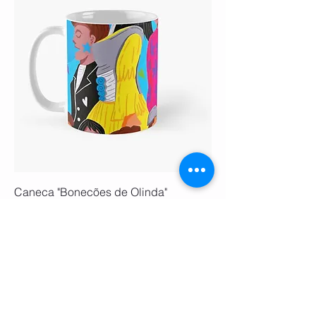
Caneca "Bonecões de Olinda"
Preço
R$ 49,90