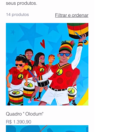
seus produtos.
14 produtos
Filtrar e ordenar
Quadro " Olodum"
Preço
R$ 1.390,90