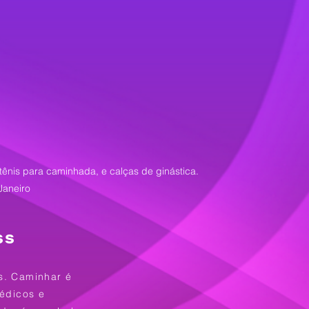
U
tênis para caminhada, e calças de ginástica.
Janeiro
ss
as. Caminhar é
édicos e