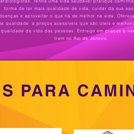
ardiologistas. Tenha uma vida saudável pratique caminh
forma de ter mais qualidade de vida, cuidar da sua saú
doenças e aproveitar o que há de melhor na vida.
Oferec
de qualidade a preços acessíveis que são úteis e melhor
qualidade de vida das pessoas. Entrego em praças e na
trem no Rio de Janeiro.
IS PARA CAMI