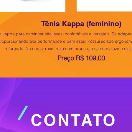
Tênis Kappa (feminino)
a kappa para caminhar são leves, confortáveis e versáteis. Se adap
 proporcionando alta performance e bem estar. Possui solado ergonô
reforçado. Na cores: rosa; roxo com branco; rosa com cinza e cin
Preço R$ 109,00
da e vai cam
CONTATO