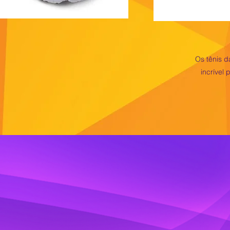
Os tênis d
incrível
Acor