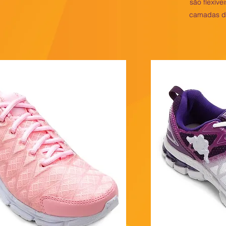
são flexív
camadas de 