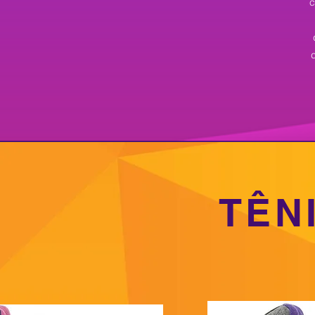
c
TÊN