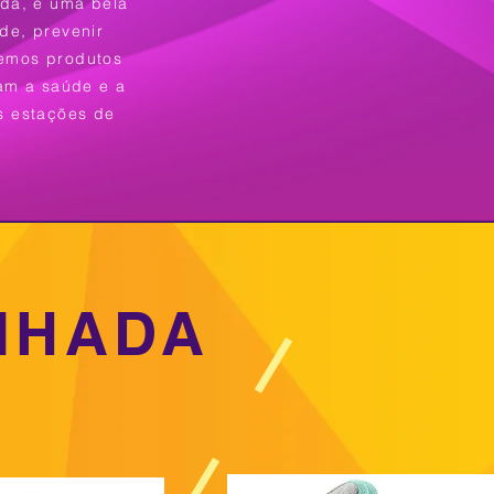
ada, é uma bela
de, prevenir
emos produtos
am a saúde e a
s estações de
NHADA