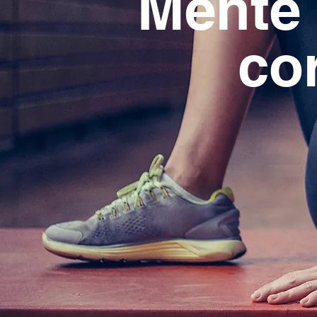
Mente 
co