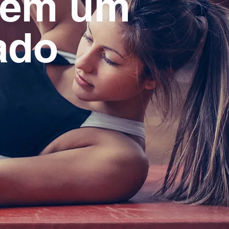
a em um
ado