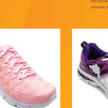
são flexív
camadas de 