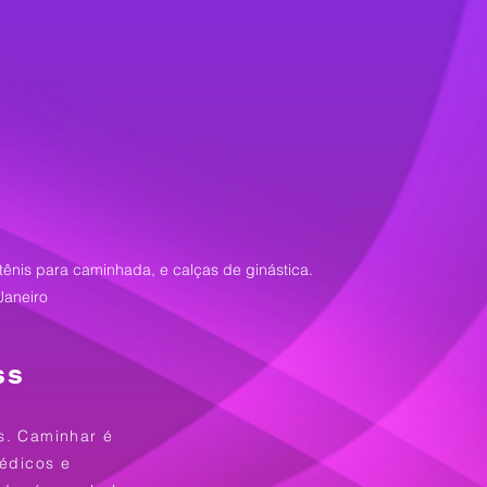
U
tênis para caminhada, e calças de ginástica.
Janeiro
ss
as. Caminhar é
édicos e