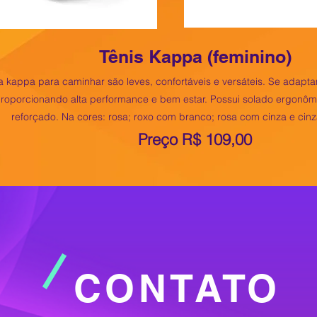
Tênis Kappa (feminino)
a kappa para caminhar são leves, confortáveis e versáteis. Se adap
 proporcionando alta performance e bem estar. Possui solado ergonô
reforçado. Na cores: rosa; roxo com branco; rosa com cinza e cin
Preço R$ 109,00
da e vai cam
CONTATO