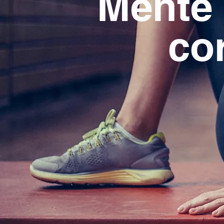
Mente 
co