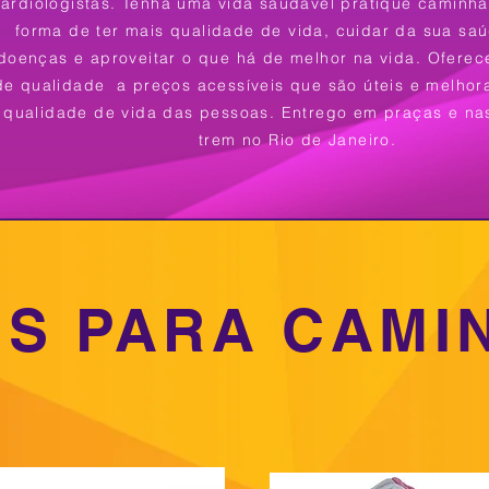
ardiologistas. Tenha uma vida saudável pratique caminh
forma de ter mais qualidade de vida, cuidar da sua saú
doenças e aproveitar o que há de melhor na vida.
Oferec
de qualidade a preços acessíveis que são úteis e melhor
qualidade de vida das pessoas. Entrego em praças e na
trem no Rio de Janeiro.
IS PARA CAMI