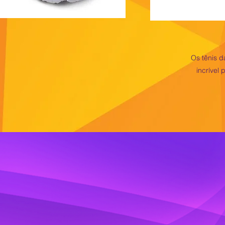
Os tênis d
incrível
Acor