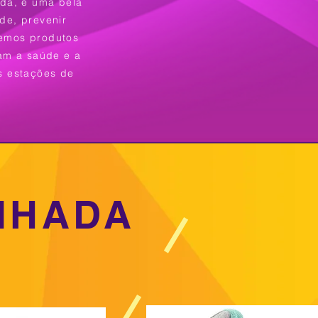
ada, é uma bela
de, prevenir
emos produtos
am a saúde e a
s estações de
NHADA