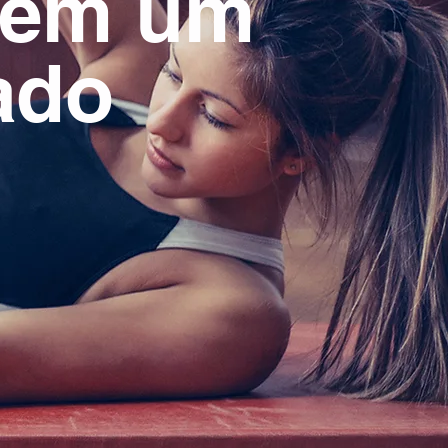
a em um
ado