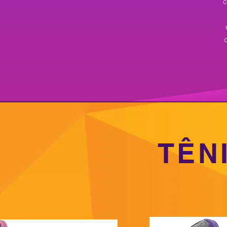
c
TÊN