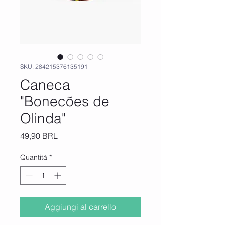
SKU: 284215376135191
Caneca
"Bonecões de
Olinda"
Prezzo
49,90 BRL
Quantità
*
Aggiungi al carrello