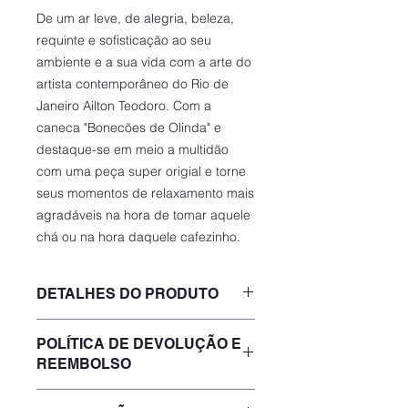
De um ar leve, de alegria, beleza,
requinte e sofisticação ao seu
ambiente e a sua vida com a arte do
artista contemporâneo do Rio de
Janeiro Ailton Teodoro. Com a
caneca "Bonecões de Olinda" e
destaque-se em meio a multidão
com uma peça super origial e torne
seus momentos de relaxamento mais
agradáveis na hora de tomar aquele
chá ou na hora daquele cafezinho.
DETALHES DO PRODUTO
De um ar leve, de alegria, beleza,
POLÍTICA DE DEVOLUÇÃO E
requinte e sofisticação ao seu
REEMBOLSO
ambiente e a sua vida com a arte do
artista contemporâneo do Rio de
Ailton Teodoro Art. CPF: 074441467-
Janeiro Ailton Teodoro. Com a